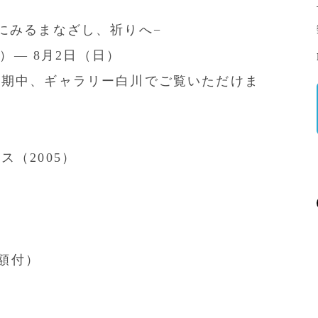
にみるまなざし、祈りへ−
金）— 8月2日（日）
会期中、ギャラリー白川でご覧いただけま
（2005）
m
（額付）