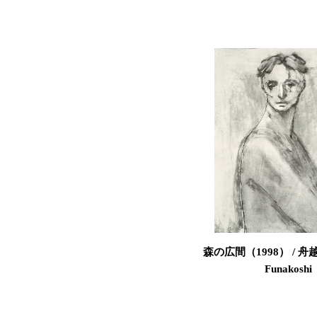
森の広間（1998） / 舟越 
Funakoshi