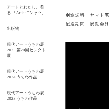
アートとわたし、着
る 「Artist Tシャツ」
別途送料：ヤマト宅
配送期間：展覧会終
出版物
現代アートうちわ展
2025 第20回セレクト
展
現代アートうちわ展
2024 うちわ作品
現代アートうちわ展
2023 うちわ作品