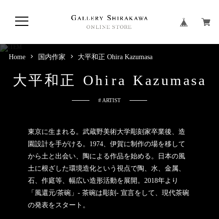
Home
国内作家
大平和正 Ohira Kazumasa
大
平
和
正
O
h
i
r
a
K
a
z
u
m
a
s
a
# ARTIST
東京に生まれる。武蔵野美術大学彫刻家卒業後、造
園設計を手がける。1974、伊賀に制作の場を移して
から土と出会い、陶による作品を始める。日本の風
土に根ざした環境造化という視点で陶、水、金属、
石、作庭等、幅広い造形活動を展開。2018年より
「風還元/茶碗」- 茶碗は彫刻- 宣言をして、現代茶碗
の発表をスタート。