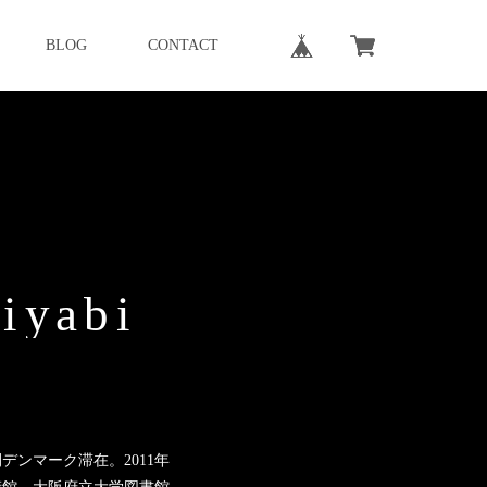
BLOG
CONTACT
M
i
y
a
b
i
ンマーク滞在。2011年
術館、大阪府立大学図書館