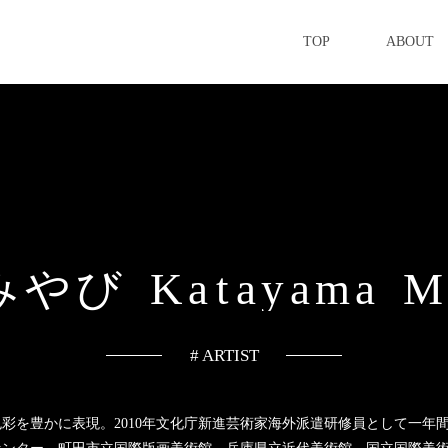
TOP
ABOUT
み
や
び
K
a
t
a
y
a
m
a
# ARTIST
彩を豊かに表現。2010年文化庁新進芸術家海外派遣研修員として一年間デ
センター、町田市立国際版画美術館、兵庫県立近代美術館、国立国際美