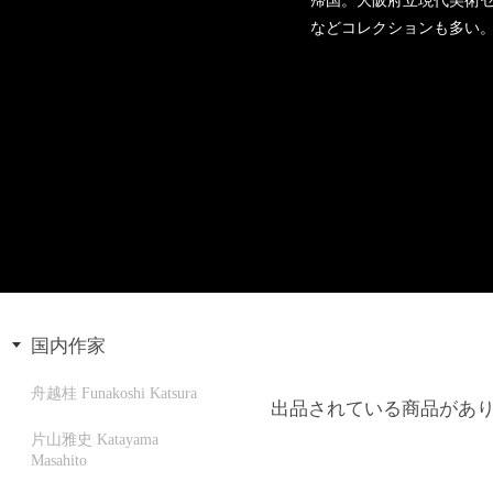
などコレクションも多い
国内作家
舟越桂 Funakoshi Katsura
出品されている商品があ
片山雅史 Katayama
Masahito