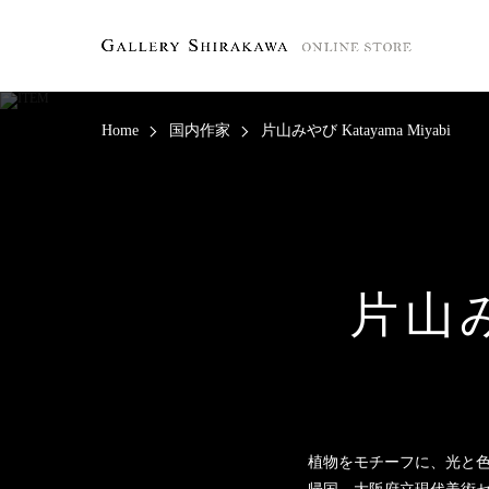
Home
国内作家
片山みやび Katayama Miyabi
片
山
植物をモチーフに、光と色
帰国。大阪府立現代美術